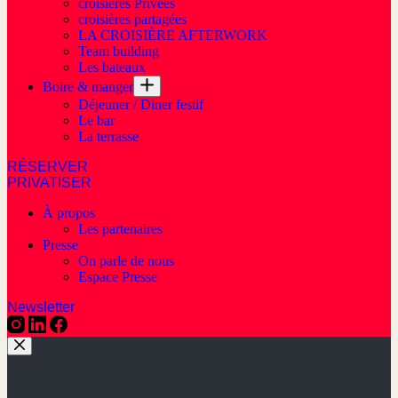
croisières Privées
croisières partagées
LA CROISIÈRE AFTERWORK
Team building
Les bateaux
Boire & manger
Déjeuner / Diner festif
Le bar
La terrasse
RÉSERVER
PRIVATISER
À propos
Les partenaires
Presse
On parle de nous
Espace Presse
Newsletter