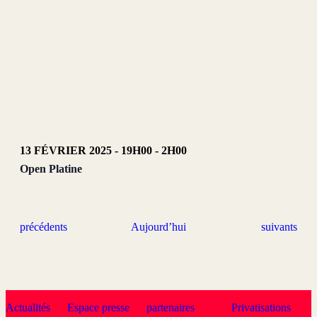
13 FÉVRIER 2025 - 19H00
-
2H00
Open Platine
É
É
précédents
Aujourd’hui
suivants
v
v
è
è
n
n
e
e
m
m
e
e
Actualités
Espace presse
partenaires
Privatisations
n
n