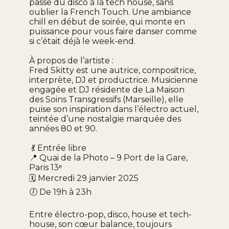
passe du disco à la tech house, sans
oublier la French Touch. Une ambiance
chill en début de soirée, qui monte en
puissance pour vous faire danser comme
si c’était déjà le week-end.
À propos de l’artiste :
Fred Skitty est une autrice, compositrice,
interprète, DJ et productrice. Musicienne
engagée et DJ résidente de La Maison
des Soins Transgressifs (Marseille), elle
puise son inspiration dans l’électro actuel,
teintée d’une nostalgie marquée des
années 80 et 90.
Entrée libre
💃
Quai de la Photo – 9 Port de la Gare,
📍
Paris 13
ᵉ
Mercredi 29 janvier 2025
🗓️
De 19h à 23h
🕖
Entre électro-pop, disco, house et tech-
house, son cœur balance, toujours