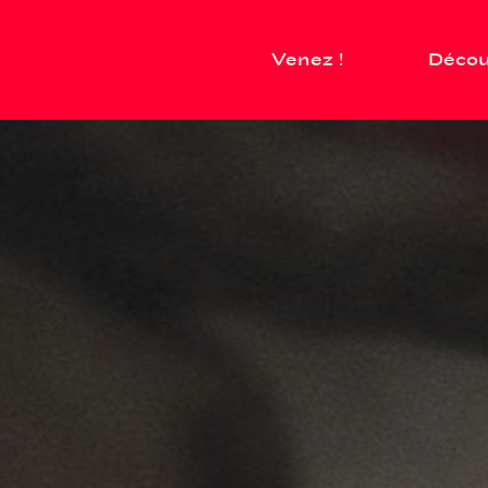
Venez !
Décou