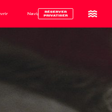
RÉSERVER
vrir
Naviguer
Boire & manger
PRIVATISER