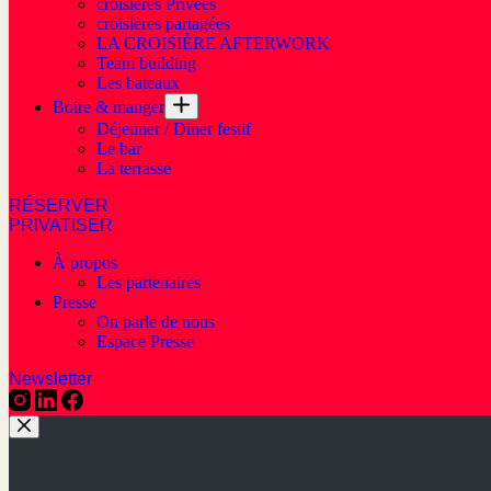
croisières Privées
croisières partagées
LA CROISIÈRE AFTERWORK
Team building
Les bateaux
Boire & manger
Déjeuner / Diner festif
Le bar
La terrasse
RÉSERVER
PRIVATISER
À propos
Les partenaires
Presse
On parle de nous
Espace Presse
Newsletter