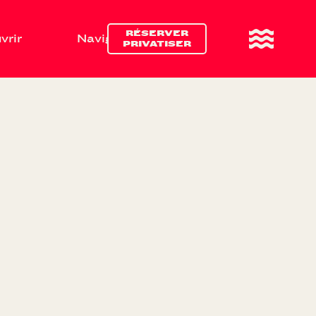
RÉSERVER
vrir
Naviguer
Boire & manger
PRIVATISER