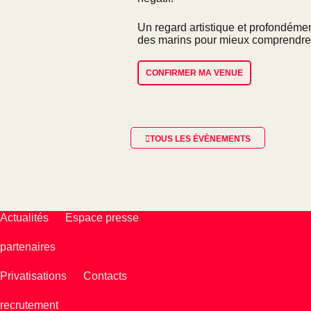
Un regard artistique et profondéme
des marins pour mieux comprendre 
CONFIRMER MA VENUE
TOUS LES ÉVÈNEMENTS
Actualités
Espace presse
partenaires
Privatisations
Contacts
recrutement