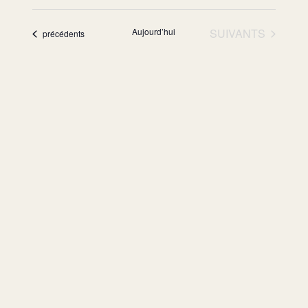
ÉVÈNEMENTS
Aujourd’hui
SUIVANTS
Évènements
précédents