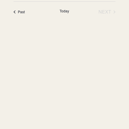
Today
NEXT
events
Past
EVENTS