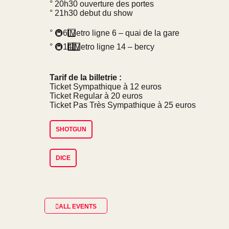
° 20h30 ouverture des portes
° 21h30 debut du show
°
🚇
6️
Metro ligne 6 – quai de la gare
°
🚇
1️
4️
Metro ligne 14 – bercy
Tarif de la billetrie :
Ticket Sympathique à 12 euros
Ticket Regular à 20 euros
Ticket Pas Très Sympathique à 25 euros
SHOTGUN
DICE
ALL EVENTS