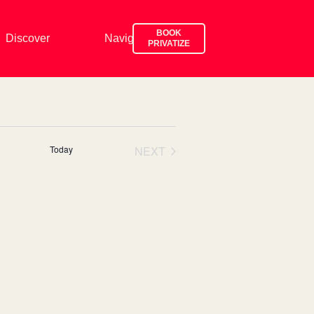
BOOK
Discover
Navigate
Drink & eat
PRIVATIZE
Today
NEXT
EVENTS