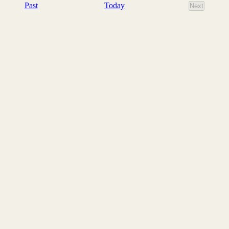
events
Today
Past
Next
events