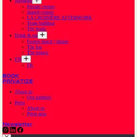
Navigate
Private cruises
shared cruises
LA CROISIÈRE AFTERWORK
Team building
The boats
Drink & eat
Festive lunch / dinner
The bar
The terrace
EN
FR
BOOK
PRIVATIZE
About us
Our partners
Press
About us
Press area
Newsletter