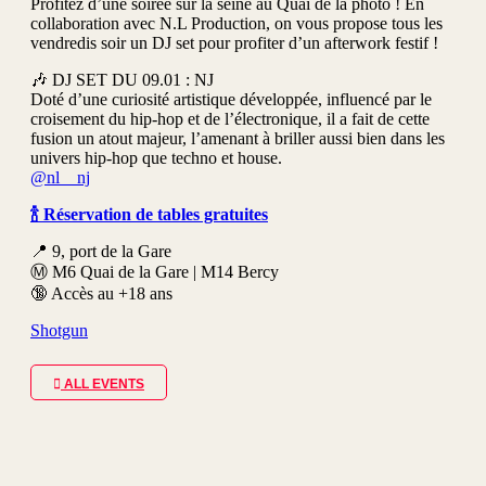
Profitez d’une soirée sur la seine au Quai de la photo ! En
collaboration avec N.L Production, on vous propose tous les
vendredis soir un DJ set pour profiter d’un afterwork festif !
🎶 DJ SET DU 09.01 : NJ
Doté d’une curiosité artistique développée, influencé par le
croisement du hip-hop et de l’électronique, il a fait de cette
fusion un atout majeur, l’amenant à briller aussi bien dans les
univers hip-hop que techno et house.
@nl__nj
🍾 Réservation de tables gratuites
📍 9, port de la Gare
Ⓜ️ M6 Quai de la Gare | M14 Bercy
🔞 Accès au +18 ans
Shotgun
ALL EVENTS