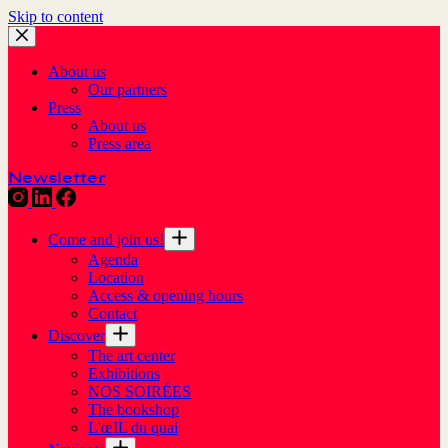
Skip to content
About us
Our partners
Press
About us
Press area
Newsletter
Come and join us!
Agenda
Location
Access & opening hours
Contact
Discover
The art center
Exhibitions
NOS SOIRÉES
The bookshop
L'œIL du quai