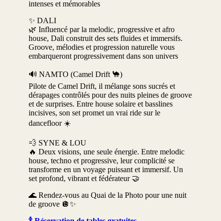
intenses et mémorables
✨ DALI
🌿 Influencé par la melodic, progressive et afro
house, Dali construit des sets fluides et immersifs.
Groove, mélodies et progression naturelle vous
embarqueront progressivement dans son univers
🔊 NAMTO (Camel Drift 🐪)
Pilote de Camel Drift, il mélange sons sucrés et
dérapages contrôlés pour des nuits pleines de groove
et de surprises. Entre house solaire et basslines
incisives, son set promet un vrai ride sur le
dancefloor ☀️
💨 SYNE & LOU
🔥 Deux visions, une seule énergie. Entre melodic
house, techno et progressive, leur complicité se
transforme en un voyage puissant et immersif. Un
set profond, vibrant et fédérateur 🤝
🌊 Rendez-vous au Quai de la Photo pour une nuit
de groove 🪩✨
🍾 Réservation de tables gratuites