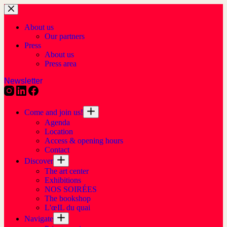
About us
Our partners
Press
About us
Press area
Newsletter
Come and join us!
Agenda
Location
Access & opening hours
Contact
Discover
The art center
Exhibitions
NOS SOIRÉES
The bookshop
L'œIL du quai
Navigate