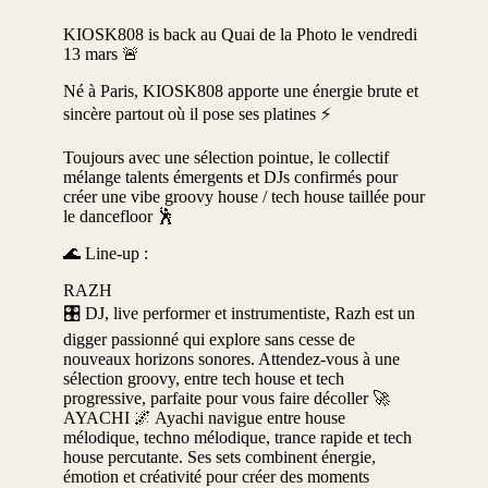
KIOSK808 is back au Quai de la Photo le vendredi
13 mars 🚨
Né à Paris, KIOSK808 apporte une énergie brute et
sincère partout où il pose ses platines ⚡
Toujours avec une sélection pointue, le collectif
mélange talents émergents et DJs confirmés pour
créer une vibe groovy house / tech house taillée pour
le dancefloor 🕺
🌊 Line-up :
RAZH
🎛️ DJ, live performer et instrumentiste, Razh est un
digger passionné qui explore sans cesse de
nouveaux horizons sonores. Attendez-vous à une
sélection groovy, entre tech house et tech
progressive, parfaite pour vous faire décoller 🚀
AYACHI 🌌 Ayachi navigue entre house
mélodique, techno mélodique, trance rapide et tech
house percutante. Ses sets combinent énergie,
émotion et créativité pour créer des moments