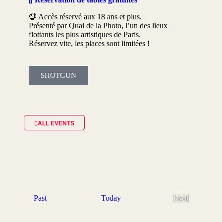
🔞 Accès réservé aux 18 ans et plus.
Présenté par Quai de la Photo, l’un des lieux
flottants les plus artistiques de Paris.
Réservez vite, les places sont limitées !
SHOTGUN
ALL EVENTS
e
Today
Past
Next
events
v
e