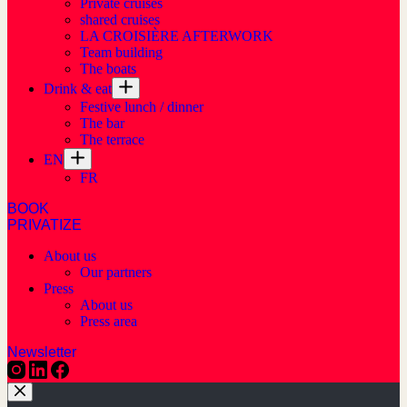
Private cruises
shared cruises
LA CROISIÈRE AFTERWORK
Team building
The boats
Drink & eat
Festive lunch / dinner
The bar
The terrace
EN
FR
BOOK
PRIVATIZE
About us
Our partners
Press
About us
Press area
Newsletter