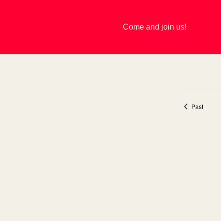
Come and join us!
events
Past