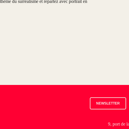
e thème du surréalisme
et repartez avec portrait en
NEWSLETTER
9, port de 