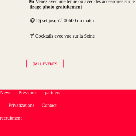
📸 Venez avec une tenue ou avec des accessoires
sur l
tirage photo gratuitement
🎧 Dj set jusqu’à 00h00 du matin
🍸 Cocktails avec vue sur la Seine
ALL EVENTS
News
Press area
partners
Privatizations
Contact
recruitment