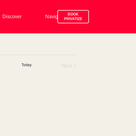
BOOK
Discover
Navigate
Drink & eat
PRIVATIZE
Today
Next
events