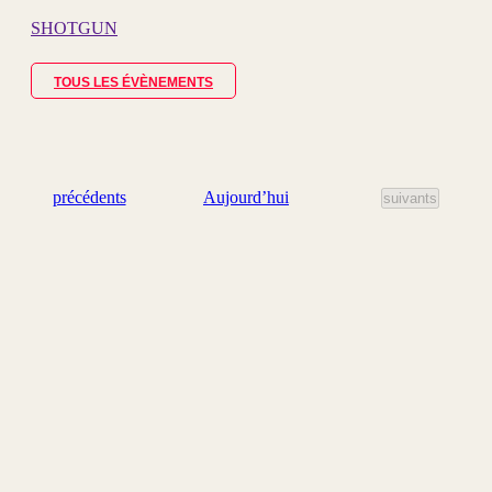
SHOTGUN
TOUS LES ÉVÈNEMENTS
Évènements
Aujourd’hui
précédents
Évènements
suivants