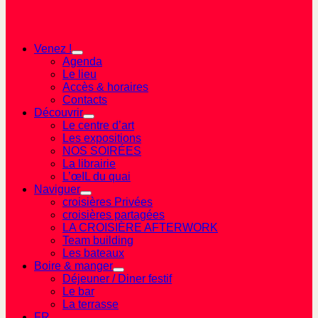
Venez !
Agenda
Le lieu
Accès & horaires
Contacts
Découvrir
Le centre d’art
Les expositions
NOS SOIRÉES
La librairie
L’œIL du quai
Naviguer
croisières Privées
croisières partagées
LA CROISIÈRE AFTERWORK
Team building
Les bateaux
Boire & manger
Déjeuner / Diner festif
Le bar
La terrasse
FR