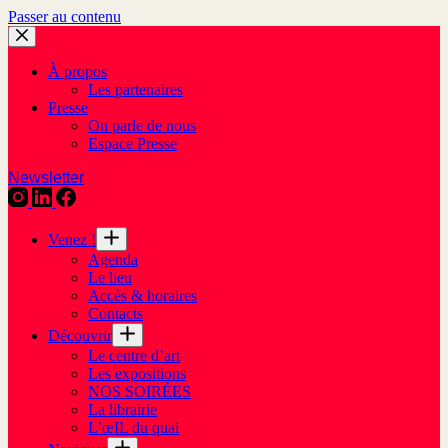
Passer au contenu
À propos
Les partenaires
Presse
On parle de nous
Espace Presse
Newsletter
Venez !
Agenda
Le lieu
Accès & horaires
Contacts
Découvrir
Le centre d’art
Les expositions
NOS SOIRÉES
La librairie
L’œIL du quai