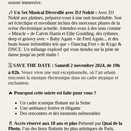
sonore immersive.
🎶
Un Set Musical Diversifié avec DJ Nokté :
Avec DJ
Nokté aux platines, préparez-vous à une nuit inoubliable. Son
set éclectique et envoûtant inclura des morceaux phares de la
scène électronique actuelle. Attendez-vous à des sons comme
« Miracle » de Calvin Harris et Ellie Goulding, des rythmes
deep et groovy avec « Baby Again » de Fred Again.., et des
beats house irrésistibles tels que « Dancing Feet » de Kygo &
DNCE. Un mélange explosif qui vous tiendra sur la piste de
danse jusqu’au petit matin !
🗓
SAVE THE DATE : Samedi 2 novembre 2024, de 19h
à 02h.
Venez vivre une nuit exceptionnelle, où l’art urbain
rencontre la musique électronique dans un cadre atypique et
enchanteur.
🔥
Pourquoi cette soirée est faite pour vous ?
Un cadre iconique flottant sur la Seine
Une ambiance festive et élégante
Des rencontres et des moments mémorables
🚪
Accès réservé aux 18 ans et plus
Présenté par
Quai de la
Photo
, l’un des lieux flottants les plus artistiques de Paris.