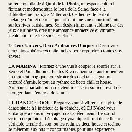
soirée inoubliable à
Quai de la Photo
, un espace culturel
flottant et moderne situé le long de la Seine, face à la
Bibliothèque François Mitterrand. Ce lieu est le parfait
mélange d’art et de musique, offrant une vue époustouflante
sur les rives parisiennes. Son design innovant, sublimé par des
jeux de lumière, crée une ambiance immersive et vibrante,
idéale pour une fête sous les étoiles.
✨
Deux Univers, Deux Ambiances Uniques :
Découvrez
deux atmosphères exceptionnelles pour répondre à toutes vos
envies :
LA MARINA
: Profitez d’une vue à couper le souffle sur la
Seine et Paris illuminé. Ici, les Riva italiens se transforment en
un moment magique pour siroter des cocktails signature,
entouré d’amis, le tout au rythme de beats chill et house.
Ambiance parfaite pour se détendre et se ressourcer avant de
plonger dans l’énergie de la nuit.
LE DANCEFLOOR
: Préparez-vous à vibrer sur la piste de
danse située à l’intérieur de la péniche, où DJ
Nokté
vous
embarquera dans un voyage musical électrisant. Le sound
system de pointe et l’éclairage dynamique feront de ce lieu un
véritable temple du son, où les rythmes deep house et techno
se mêleront aux hits incontournables pour une expérience