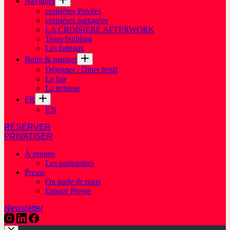
Naviguer
croisières Privées
croisières partagées
LA CROISIÈRE AFTERWORK
Team building
Les bateaux
Boire & manger
Déjeuner / Diner festif
Le bar
La terrasse
FR
EN
RÉSERVER
PRIVATISER
À propos
Les partenaires
Presse
On parle de nous
Espace Presse
Newsletter