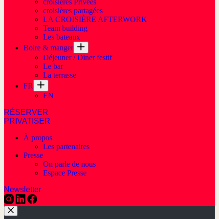
croisières Privées
croisières partagées
LA CROISIÈRE AFTERWORK
Team building
Les bateaux
Boire & manger
Déjeuner / Diner festif
Le bar
La terrasse
FR
EN
RÉSERVER
PRIVATISER
À propos
Les partenaires
Presse
On parle de nous
Espace Presse
Newsletter