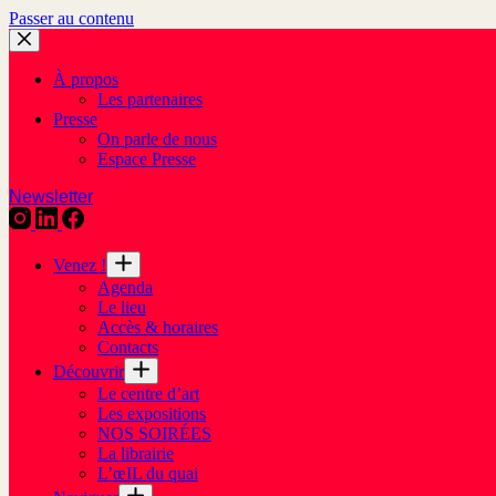
Passer au contenu
À propos
Les partenaires
Presse
On parle de nous
Espace Presse
Newsletter
Venez !
Agenda
Le lieu
Accès & horaires
Contacts
Découvrir
Le centre d’art
Les expositions
NOS SOIRÉES
La librairie
L’œIL du quai