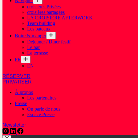
Naviguer
croisières Privées
croisières partagées
LA CROISIÈRE AFTERWORK
Team building
Les bateaux
Boire & manger
Déjeuner / Diner festif
Le bar
La terrasse
FR
EN
RÉSERVER
PRIVATISER
À propos
Les partenaires
Presse
On parle de nous
Espace Presse
Newsletter